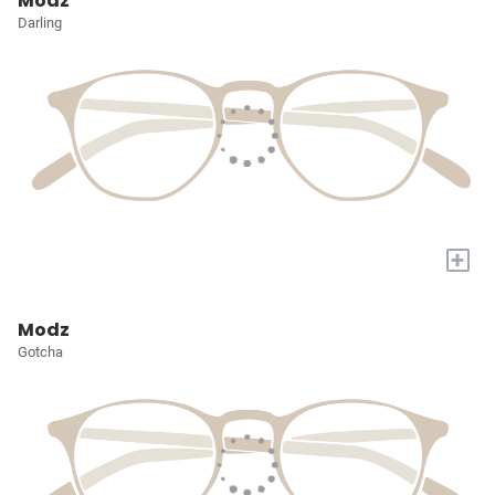
Modz
Darling
+
Modz
Gotcha