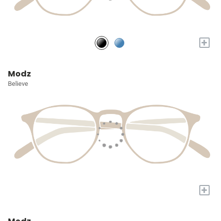
+
Modz
Believe
+