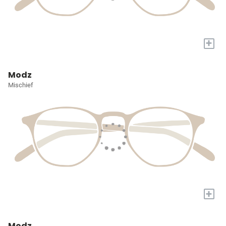
+
Modz
Mischief
+
Modz